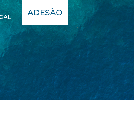
A
ADESÃO
OAL